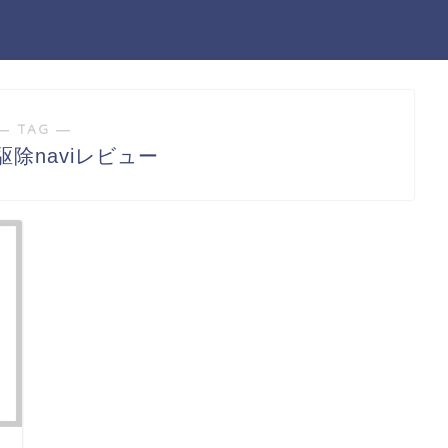
― TAG ―
除naviレビュー