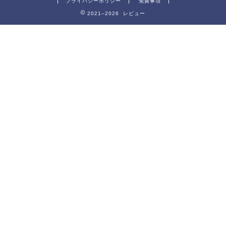
プライバシーポリシー
免責事項
2021–2026 レビュー