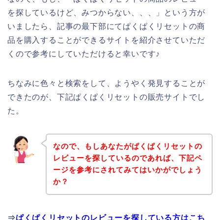
を探しているけど、みつからない、、、」という方が
いましたら、記事の最下部にてぱくぱくリセットの商
品を購入することができるサイトを紹介させていただ
くので参考にしていただけると幸いです♪
ちなみに色々と検索をして、ようやく発見することが
できたのが、下記ぱくぱくリセットの販売サイトでし
た。
なので、もしあなたがぱくぱくリセットの
レビューを探しているのであれば、下記ペ
ージを参考にされてみてはいかがでしょう
か？
⇒
ぱくぱくリセットのレビューを探している方はこち