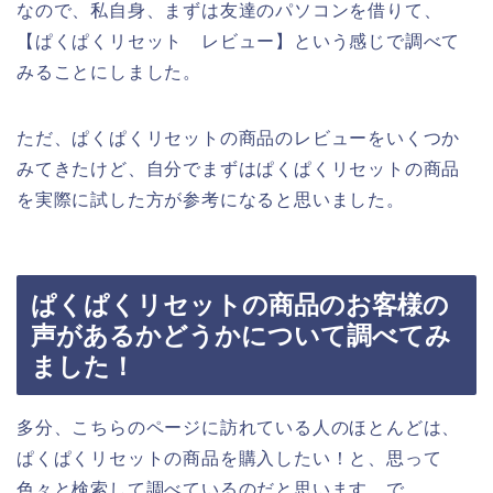
なので、私自身、まずは友達のパソコンを借りて、
【ぱくぱくリセット レビュー】という感じで調べて
みることにしました。
ただ、ぱくぱくリセットの商品のレビューをいくつか
みてきたけど、自分でまずはぱくぱくリセットの商品
を実際に試した方が参考になると思いました。
ぱくぱくリセットの商品のお客様の
声があるかどうかについて調べてみ
ました！
多分、こちらのページに訪れている人のほとんどは、
ぱくぱくリセットの商品を購入したい！と、思って
色々と検索して調べているのだと思います。で