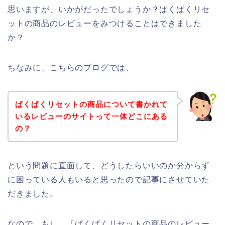
思いますが、いかがだったでしょうか？ぱくぱくリセ
ットの商品のレビューをみつけることはできました
か？
ちなみに、こちらのブログでは、
ぱくぱくリセットの商品について書かれて
いるレビューのサイトって一体どこにある
の？
という問題に直面して、どうしたらいいのか分からず
に困っている人もいると思ったので記事にさせていた
だきました。
なので、もし、「ぱくぱくリセットの商品のレビュー