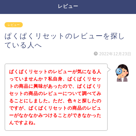
レビュー
レビュー
ぱくぱくリセットのレビューを探し
ている人へ
2022年12月23日
ぱくぱくリセットのレビューが気になる人
っていませんか？私自身、ぱくぱくリセッ
トの商品に興味があったので、ぱくぱくリ
セットの商品のレビューについて調べてみ
ることにしました。ただ、色々と探したの
ですが、ぱくぱくリセットの商品のレビュ
ーがなかなかみつけることができなかった
んですよね。