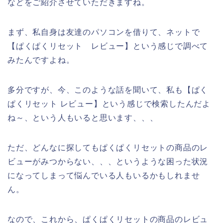
などをご紹介させていただきますね。
まず、私自身は友達のパソコンを借りて、ネットで
【ぱくぱくリセット レビュー】という感じで調べて
みたんですよね。
多分ですが、今、このような話を聞いて、私も【ぱく
ぱくリセット レビュー】という感じで検索したんだよ
ね～、という人もいると思います、、、
ただ、どんなに探してもぱくぱくリセットの商品のレ
ビューがみつからない、、、というような困った状況
になってしまって悩んでいる人もいるかもしれませ
ん。
なので、これから、ぱくぱくリセットの商品のレビュ