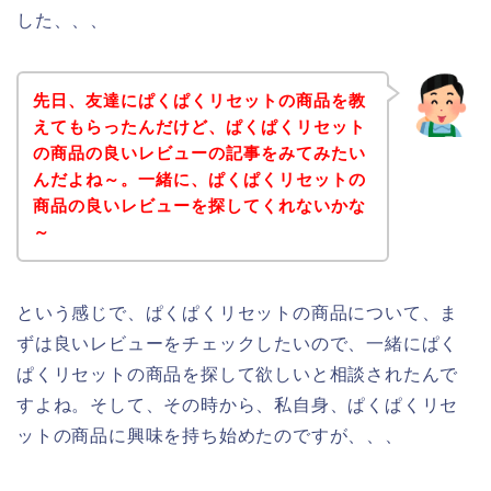
した、、、
先日、友達にぱくぱくリセットの商品を教
えてもらったんだけど、ぱくぱくリセット
の商品の良いレビューの記事をみてみたい
んだよね～。一緒に、ぱくぱくリセットの
商品の良いレビューを探してくれないかな
～
という感じで、ぱくぱくリセットの商品について、ま
ずは良いレビューをチェックしたいので、一緒にぱく
ぱくリセットの商品を探して欲しいと相談されたんで
すよね。そして、その時から、私自身、ぱくぱくリセ
ットの商品に興味を持ち始めたのですが、、、