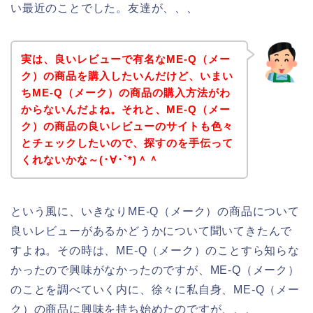
い最近のことでした。友達が、、、
実は、良いレビューで有名なME-Q（メー
ク）の商品を購入したいんだけど、いまい
ちME-Q（メーク）の商品の購入方法がわ
からないんだよね。それと、ME-Q（メー
ク）の商品の良いレビューのサイトも色々
とチェックしたいので、探すのを手伝って
くれないかな～(･∀･`*)＾＾
という風に、いきなりME-Q（メーク）の商品について
良いレビューがあるかどうかについて聞いてきたんで
すよね。その時は、ME-Q（メーク）のことすら知らな
かったので興味がなかったのですが、ME-Q（メーク）
のことを調べていく内に、徐々に私自身、ME-Q（メー
ク）の商品に興味を持ち始めたのですが、、、