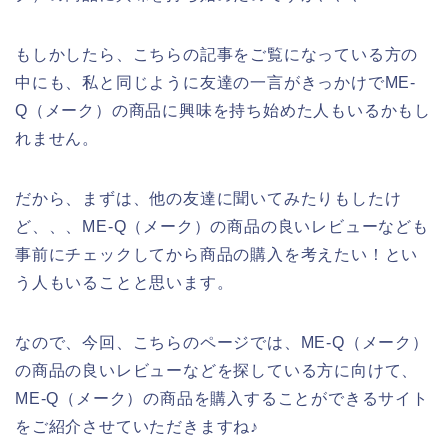
もしかしたら、こちらの記事をご覧になっている方の
中にも、私と同じように友達の一言がきっかけでME-
Q（メーク）の商品に興味を持ち始めた人もいるかもし
れません。
だから、まずは、他の友達に聞いてみたりもしたけ
ど、、、ME-Q（メーク）の商品の良いレビューなども
事前にチェックしてから商品の購入を考えたい！とい
う人もいることと思います。
なので、今回、こちらのページでは、ME-Q（メーク）
の商品の良いレビューなどを探している方に向けて、
ME-Q（メーク）の商品を購入することができるサイト
をご紹介させていただきますね♪