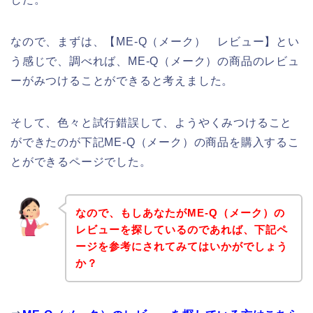
なので、まずは、【ME-Q（メーク） レビュー】とい
う感じで、調べれば、ME-Q（メーク）の商品のレビュ
ーがみつけることができると考えました。
そして、色々と試行錯誤して、ようやくみつけること
ができたのが下記ME-Q（メーク）の商品を購入するこ
とができるページでした。
なので、もしあなたがME-Q（メーク）の
レビューを探しているのであれば、下記ペ
ージを参考にされてみてはいかがでしょう
か？