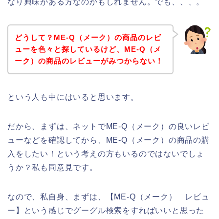
なり興味がある方なのかもしれません。でも、、、。
どうして？ME-Q（メーク）の商品のレビ
ューを色々と探しているけど、ME-Q（メ
ーク）の商品のレビューがみつからない！
という人も中にはいると思います。
だから、まずは、ネットでME-Q（メーク）の良いレビ
ューなどを確認してから、ME-Q（メーク）の商品の購
入をしたい！という考えの方もいるのではないでしょ
うか？私も同意見です。
なので、私自身、まずは、【ME-Q（メーク） レビュ
ー】という感じでグーグル検索をすればいいと思った