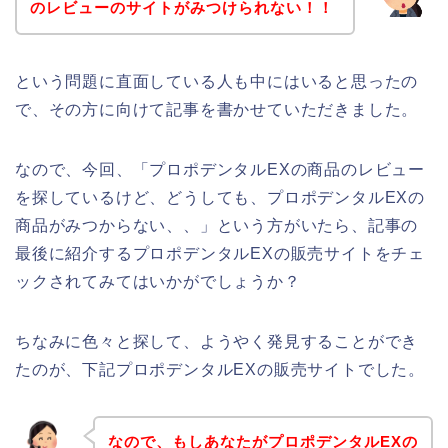
のレビューのサイトがみつけられない！！
という問題に直面している人も中にはいると思ったの
で、その方に向けて記事を書かせていただきました。
なので、今回、「プロポデンタルEXの商品のレビュー
を探しているけど、どうしても、プロポデンタルEXの
商品がみつからない、、」という方がいたら、記事の
最後に紹介するプロポデンタルEXの販売サイトをチェ
ックされてみてはいかがでしょうか？
ちなみに色々と探して、ようやく発見することができ
たのが、下記プロポデンタルEXの販売サイトでした。
なので、もしあなたがプロポデンタルEXの