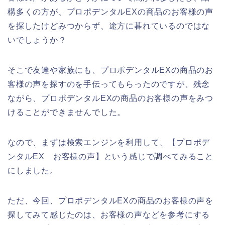
構多くの方が、プロポデンタルEXの商品のお客様の声
を探したけどみつからず、途方に暮れているのではな
いでしょうか？
そこで友達や家族にも、プロポデンタルEXの商品のお
客様の声を探すのを手伝ってもらったのですが、残念
ながら、プロポデンタルEXの商品のお客様の声をみつ
けることができませんでした。
なので、まずは検索エンジンを利用して、【プロポデ
ンタルEX お客様の声】という感じで調べてみること
にしました。
ただ、今回、プロポデンタルEXの商品のお客様の声を
探してみて感じたのは、お客様の声などを参考にする