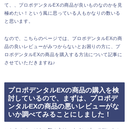
て、、プロポデンタルEXの商品が良いものなのかを見
極めたい！という風に思っている人もかなりの数いる
と思います。
なので、こちらのページでは、プロポデンタルEXの商
品の良いレビューがみつからないとお困りの方に、プ
ロポデンタルEXの商品を購入する方法について記事に
させていただきますね♪
プロポデンタルEXの商品の購入を検
討しているので、まずは、プロポデ
ンタルEXの商品の悪いレビューがな
いか調べてみることにしました！