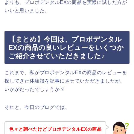
よりも、プロポデンタルEXの商品を実際に試した方が
いいと思いました。
【まとめ】今回は、プロポデンタル
EXの商品の良いレビューをいくつか
ご紹介させていただきました♪
これまで、私がプロポデンタルEXの商品のレビューを
探してきた体験談を記事にさせていただきましたが、
いかがだったでしょうか？
それと、今日のブログでは、
色々と調べたけどプロポデンタルEXの商品