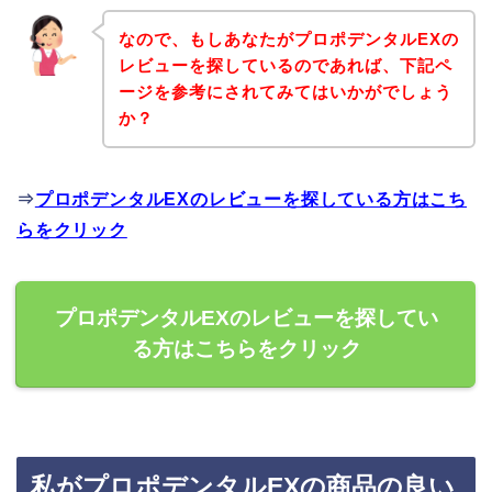
なので、もしあなたがプロポデンタルEXの
レビューを探しているのであれば、下記ペ
ージを参考にされてみてはいかがでしょう
か？
⇒
プロポデンタルEXのレビューを探している方はこち
らをクリック
プロポデンタルEXのレビューを探してい
る方はこちらをクリック
私がプロポデンタルEXの商品の良い