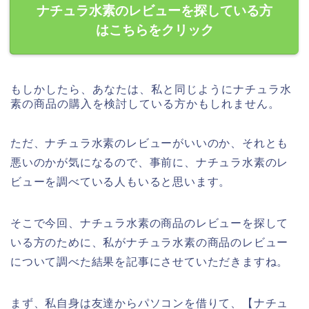
ナチュラ水素のレビューを探している方
はこちらをクリック
もしかしたら、あなたは、私と同じようにナチュラ水
素の商品の購入を検討している方かもしれません。
ただ、ナチュラ水素のレビューがいいのか、それとも
悪いのかが気になるので、事前に、ナチュラ水素のレ
ビューを調べている人もいると思います。
そこで今回、ナチュラ水素の商品のレビューを探して
いる方のために、私がナチュラ水素の商品のレビュー
について調べた結果を記事にさせていただきますね。
まず、私自身は友達からパソコンを借りて、【ナチュ