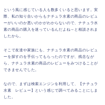
という風に感じている人も数多くいると思います。実
際、私の知り合いからもナチュラ水素の商品のレビュ
ーがいいのか悪いのかがわからないので、ナチュラ水
素の商品の購入を迷っているんだよね～と相談されま
したから。
そこで友達や家族にも、ナチュラ水素の商品のレビュ
ーを探すのを手伝ってもらったのですが、残念なが
ら、ナチュラ水素の商品のレビューをみつけることが
できませんでした。
なので、まずは検索エンジンを利用して、【ナチュラ
水素 レビュー】という感じで調べてみることにしま
した。