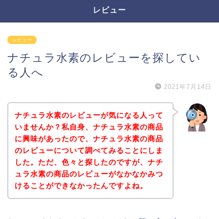
レビュー
レビュー
ナチュラ水素のレビューを探してい
る人へ
2021年7月14日
ナチュラ水素のレビューが気になる人って
いませんか？私自身、ナチュラ水素の商品
に興味があったので、ナチュラ水素の商品
のレビューについて調べてみることにしま
した。ただ、色々と探したのですが、ナチ
ュラ水素の商品のレビューがなかなかみつ
けることができなかったんですよね。