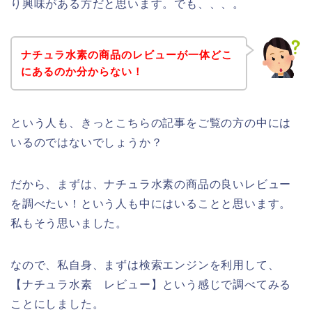
り興味がある方だと思います。でも、、、。
ナチュラ水素の商品のレビューが一体どこ
にあるのか分からない！
という人も、きっとこちらの記事をご覧の方の中には
いるのではないでしょうか？
だから、まずは、ナチュラ水素の商品の良いレビュー
を調べたい！という人も中にはいることと思います。
私もそう思いました。
なので、私自身、まずは検索エンジンを利用して、
【ナチュラ水素 レビュー】という感じで調べてみる
ことにしました。