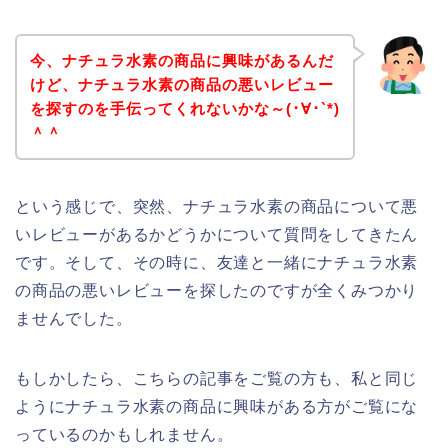
今、ナチュラ水素の商品に興味があるんだ
けど、ナチュラ水素の商品の悪いレビュー
を探すのを手伝ってくれないかな～(･∀･`*)
＾＾
という感じで、突然、ナチュラ水素の商品について悪
いレビューがあるかどうかについて質問をしてきたん
です。そして、その時に、友達と一緒にナチュラ水素
の商品の悪いレビューを探したのですが全くみつかり
ませんでした。
もしかしたら、こちらの記事をご覧の方も、私と同じ
ようにナチュラ水素の商品に興味がある方がご覧にな
っているのかもしれません。