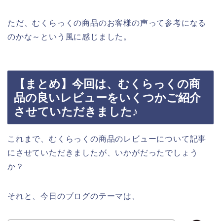
ただ、むくらっくの商品のお客様の声って参考になる
のかな～という風に感じました。
【まとめ】今回は、むくらっくの商
品の良いレビューをいくつかご紹介
させていただきました♪
これまで、むくらっくの商品のレビューについて記事
にさせていただきましたが、いかがだったでしょう
か？
それと、今日のブログのテーマは、