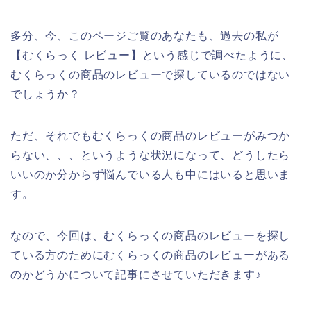
多分、今、このページご覧のあなたも、過去の私が
【むくらっく レビュー】という感じで調べたように、
むくらっくの商品のレビューで探しているのではない
でしょうか？
ただ、それでもむくらっくの商品のレビューがみつか
らない、、、というような状況になって、どうしたら
いいのか分からず悩んでいる人も中にはいると思いま
す。
なので、今回は、むくらっくの商品のレビューを探し
ている方のためにむくらっくの商品のレビューがある
のかどうかについて記事にさせていただきます♪