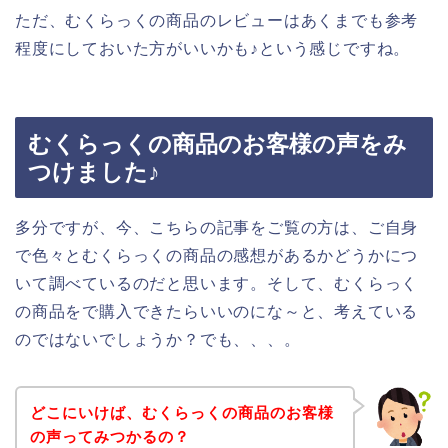
ただ、むくらっくの商品のレビューはあくまでも参考
程度にしておいた方がいいかも♪という感じですね。
むくらっくの商品のお客様の声をみ
つけました♪
多分ですが、今、こちらの記事をご覧の方は、ご自身
で色々とむくらっくの商品の感想があるかどうかにつ
いて調べているのだと思います。そして、むくらっく
の商品をで購入できたらいいのにな～と、考えている
のではないでしょうか？でも、、、。
どこにいけば、むくらっくの商品のお客様
の声ってみつかるの？