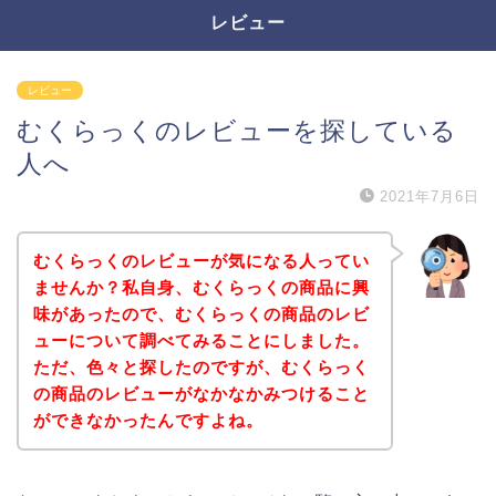
レビュー
レビュー
むくらっくのレビューを探している
人へ
2021年7月6日
むくらっくのレビューが気になる人ってい
ませんか？私自身、むくらっくの商品に興
味があったので、むくらっくの商品のレビ
ューについて調べてみることにしました。
ただ、色々と探したのですが、むくらっく
の商品のレビューがなかなかみつけること
ができなかったんですよね。