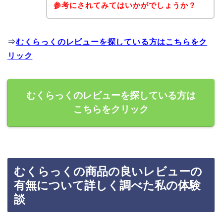
参考にされてみてはいかがでしょうか？
⇒
むくらっくのレビューを探している方はこちらをク
リック
むくらっくのレビューを探している方は
こちらをクリック
むくらっくの商品の良いレビューの
有無について詳しく調べた私の体験
談