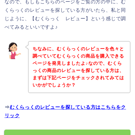
なので、もしもこちらのページをご覧の方の中に、む
くらっくのレビューを探している方がいたら、私と同
じように、【むくらっく レビュー】という感じで調
べてみるといいですよ♪
ちなみに、むくらっくのレビューを色々と
調べていてむくらっくの商品を購入できる
ページを発見しましたよ♪なので、むくら
っくの商品のレビューを探している方は、
まずは下記ページをチェックされてみては
いかがでしょうか？
⇒
むくらっくのレビューを探している方はこちらをク
リック