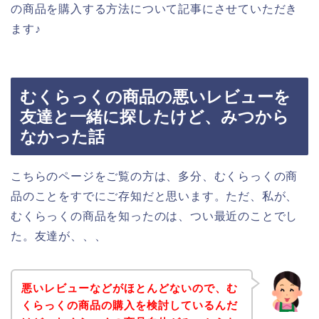
の商品を購入する方法について記事にさせていただき
ます♪
むくらっくの商品の悪いレビューを
友達と一緒に探したけど、みつから
なかった話
こちらのページをご覧の方は、多分、むくらっくの商
品のことをすでにご存知だと思います。ただ、私が、
むくらっくの商品を知ったのは、つい最近のことでし
た。友達が、、、
悪いレビューなどがほとんどないので、む
くらっくの商品の購入を検討しているんだ