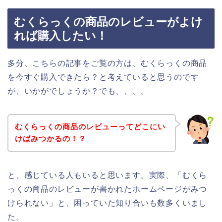
むくらっくの商品のレビューがよけ
れば購入したい！
多分、こちらの記事をご覧の方は、むくらっくの商品
を今すぐ購入できたら？と考えていると思うのです
が、いかがでしょうか？でも、、、。
むくらっくの商品のレビューってどこにい
けばみつかるの！？
と、感じている人もいると思います。実際、「むくら
っくの商品のレビューが書かれたホームページがみつ
けられない」と、困っていた知り合いも数多くいまし
た。