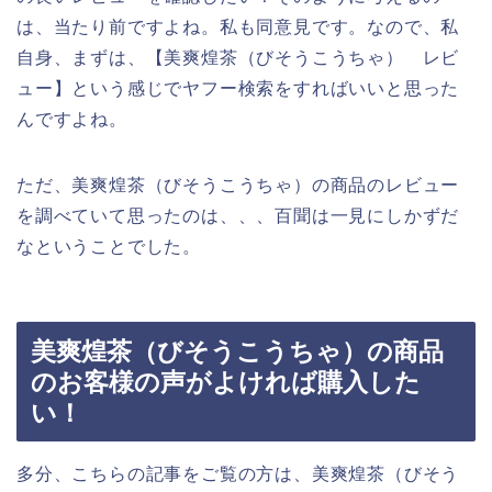
は、当たり前ですよね。私も同意見です。なので、私
自身、まずは、【美爽煌茶（びそうこうちゃ） レビ
ュー】という感じでヤフー検索をすればいいと思った
んですよね。
ただ、美爽煌茶（びそうこうちゃ）の商品のレビュー
を調べていて思ったのは、、、百聞は一見にしかずだ
なということでした。
美爽煌茶（びそうこうちゃ）の商品
のお客様の声がよければ購入した
い！
多分、こちらの記事をご覧の方は、美爽煌茶（びそう