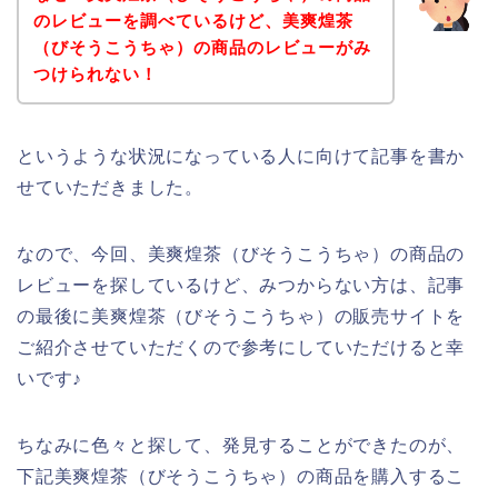
のレビューを調べているけど、美爽煌茶
（びそうこうちゃ）の商品のレビューがみ
つけられない！
というような状況になっている人に向けて記事を書か
せていただきました。
なので、今回、美爽煌茶（びそうこうちゃ）の商品の
レビューを探しているけど、みつからない方は、記事
の最後に美爽煌茶（びそうこうちゃ）の販売サイトを
ご紹介させていただくので参考にしていただけると幸
いです♪
ちなみに色々と探して、発見することができたのが、
下記美爽煌茶（びそうこうちゃ）の商品を購入するこ