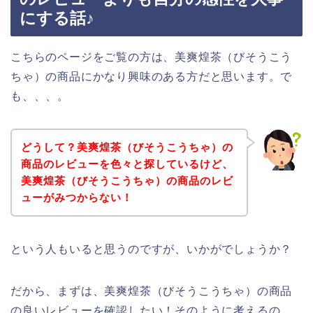
にする話♪
こちらのページをご覧の方は、美爽煌茶（びそうこう
ちゃ）の商品にかなり興味のある方だと思います。で
も、、、。
どうして？美爽煌茶（びそうこうちゃ）の
商品のレビューを色々と探しているけど、
美爽煌茶（びそうこうちゃ）の商品のレビ
ューがみつからない！
という人もいると思うのですが、いかがでしょうか？
だから、まずは、美爽煌茶（びそうこうちゃ）の商品
の良いレビューを確認したい！そのように考えるの