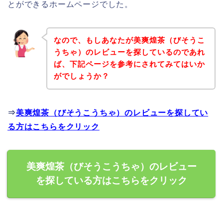
とができるホームページでした。
なので、もしあなたが美爽煌茶（びそうこ
うちゃ）のレビューを探しているのであれ
ば、下記ページを参考にされてみてはいか
がでしょうか？
⇒
美爽煌茶（びそうこうちゃ）のレビューを探してい
る方はこちらをクリック
美爽煌茶（びそうこうちゃ）のレビュー
を探している方はこちらをクリック