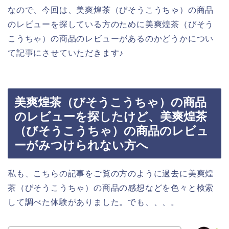
なので、今回は、美爽煌茶（びそうこうちゃ）の商品
のレビューを探している方のために美爽煌茶（びそう
こうちゃ）の商品のレビューがあるのかどうかについ
て記事にさせていただきます♪
美爽煌茶（びそうこうちゃ）の商品
のレビューを探したけど、美爽煌茶
（びそうこうちゃ）の商品のレビュ
ーがみつけられない方へ
私も、こちらの記事をご覧の方のように過去に美爽煌
茶（びそうこうちゃ）の商品の感想などを色々と検索
して調べた体験がありました。でも、、、。