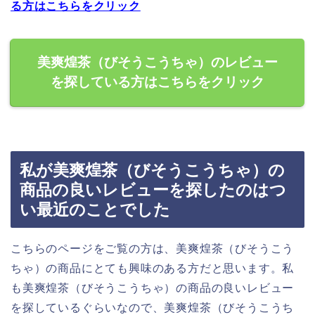
る方はこちらをクリック
美爽煌茶（びそうこうちゃ）のレビュー
を探している方はこちらをクリック
私が美爽煌茶（びそうこうちゃ）の
商品の良いレビューを探したのはつ
い最近のことでした
こちらのページをご覧の方は、美爽煌茶（びそうこう
ちゃ）の商品にとても興味のある方だと思います。私
も美爽煌茶（びそうこうちゃ）の商品の良いレビュー
を探しているぐらいなので、美爽煌茶（びそうこうち