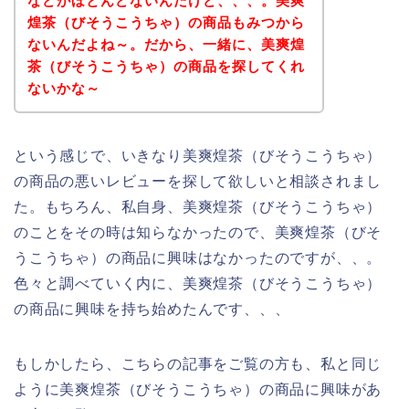
などがほとんどないんだけど、、、。美爽
煌茶（びそうこうちゃ）の商品もみつから
ないんだよね～。だから、一緒に、美爽煌
茶（びそうこうちゃ）の商品を探してくれ
ないかな～
という感じで、いきなり美爽煌茶（びそうこうちゃ）
の商品の悪いレビューを探して欲しいと相談されまし
た。もちろん、私自身、美爽煌茶（びそうこうちゃ）
のことをその時は知らなかったので、美爽煌茶（びそ
うこうちゃ）の商品に興味はなかったのですが、、。
色々と調べていく内に、美爽煌茶（びそうこうちゃ）
の商品に興味を持ち始めたんです、、、
もしかしたら、こちらの記事をご覧の方も、私と同じ
ように美爽煌茶（びそうこうちゃ）の商品に興味があ