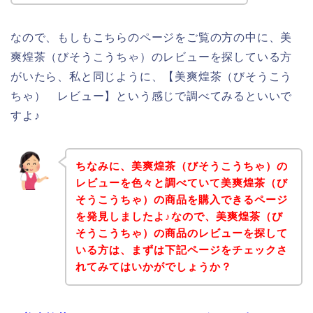
なので、もしもこちらのページをご覧の方の中に、美
爽煌茶（びそうこうちゃ）のレビューを探している方
がいたら、私と同じように、【美爽煌茶（びそうこう
ちゃ） レビュー】という感じで調べてみるといいで
すよ♪
ちなみに、美爽煌茶（びそうこうちゃ）の
レビューを色々と調べていて美爽煌茶（び
そうこうちゃ）の商品を購入できるページ
を発見しましたよ♪なので、美爽煌茶（び
そうこうちゃ）の商品のレビューを探して
いる方は、まずは下記ページをチェックさ
れてみてはいかがでしょうか？