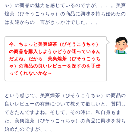
ゃ）の商品の魅力を感じているのですが、、、。美爽
煌茶（びそうこうちゃ）の商品に興味を持ち始めたの
は友達からの一言がきっかけでした、、、
今、ちょっと美爽煌茶（びそうこうちゃ）
の商品を購入しようかどうか迷っているん
だよね。だから、美爽煌茶（びそうこうち
ゃ）の商品の良いレビューを探すのを手伝
ってくれないかな～
という感じで、美爽煌茶（びそうこうちゃ）の商品の
良いレビューの有無について教えて欲しいと、質問し
てきたんですよね。そして、その時に、私自身もま
た、美爽煌茶（びそうこうちゃ）の商品に興味を持ち
始めたのですが、、、