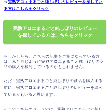
⇒
完熟アロエまるごと純しぼりのレビューを探してい
る方はこちらをクリック
完熟アロエまるごと純しぼりのレビュー
を探している方はこちらをクリック
もしかしたら、こちらの記事をご覧になっている方
は、私と同じように完熟アロエまるごと純しぼりの商
品の購入を検討しているのかもしれません。
ただ、完熟アロエまるごと純しぼりの商品を購入する
前に、完熟アロエまるごと純しぼりのレビューを調べ
ている人もいると思います。
そこでこちらのページでは、完熟アロエまるごと純し