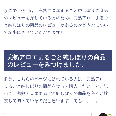
なので、今回は、完熟アロエまるごと純しぼりの商品
のレビューを探している方のために完熟アロエまるご
と純しぼりの商品のレビューがあるのかどうかについ
て記事にさせていただきます♪
完熟アロエまるごと純しぼりの商品
のレビューをみつけました♪
多分、こちらのページに訪れている人は、完熟アロエ
まるごと純しぼりの商品を使って購入したい！と、思
って、完熟アロエまるごと純しぼりの商品を色々と検
索して調べているのだと思います。でも、、、。