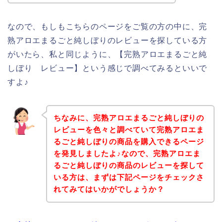
なので、もしもこちらのページをご覧の方の中に、完
熟アロエまるごと純しぼりのレビューを探している方
がいたら、私と同じように、【完熟アロエまるごと純
しぼり レビュー】という感じで調べてみるといいで
すよ♪
ちなみに、完熟アロエまるごと純しぼりの
レビューを色々と調べていて完熟アロエま
るごと純しぼりの商品を購入できるページ
を発見しましたよ♪なので、完熟アロエま
るごと純しぼりの商品のレビューを探して
いる方は、まずは下記ページをチェックさ
れてみてはいかがでしょうか？