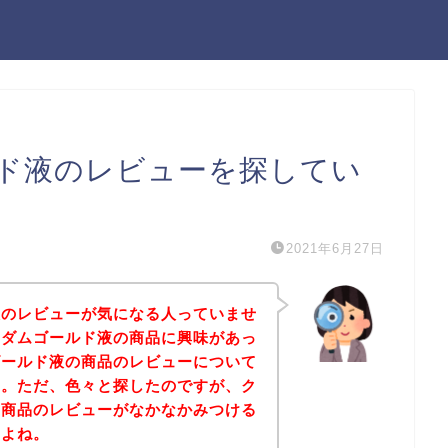
ド液のレビューを探してい
2021年6月27日
液のレビューが気になる人っていませ
イダムゴールド液の商品に興味があっ
ゴールド液の商品のレビューについて
た。ただ、色々と探したのですが、ク
の商品のレビューがなかなかみつける
すよね。