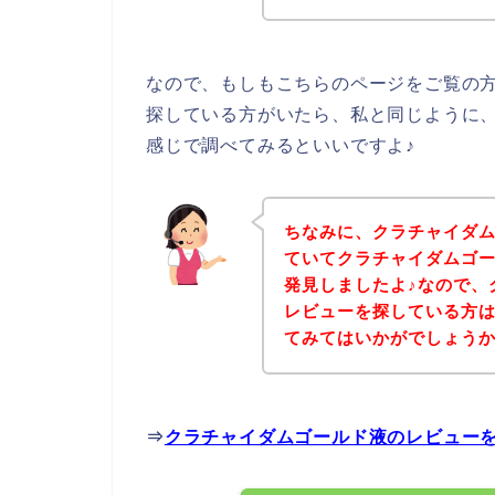
なので、もしもこちらのページをご覧の
探している方がいたら、私と同じように
感じで調べてみるといいですよ♪
ちなみに、クラチャイダ
ていてクラチャイダムゴ
発見しましたよ♪なので、
レビューを探している方
てみてはいかがでしょう
⇒
クラチャイダムゴールド液のレビュー