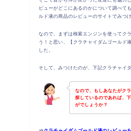
ビューがどこにあるのかについて調べて
ルド液の商品のレビューのサイトでみつ
なので、まずは検索エンジンを使ってク
う！と思い、【クラチャイダムゴールド
した。
そして、みつけたのが、下記クラチャイ
なので、もしあなたがク
探しているのであれば、
がでしょうか？
⇒
クラチャイダムゴールド液のレビュー