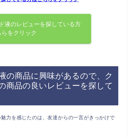
ド液のレビューを探している方
ちらをクリック
液の商品に興味があるので、ク
の商品の良いレビューを探して
の魅力を感じたのは、友達からの一言がきっかけで