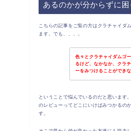
あるのかが分からずに困
こちらの記事をご覧の方はクラチャイダ
ます。でも、、、。
色々とクラチャイダムゴ
るけど、なかなか、クラ
ーをみつけることができ
ということで悩んでいるのだと思います
のレビューってどこにいけばみつかるの
す。
そこで昔から仲が良かった友達にも協力